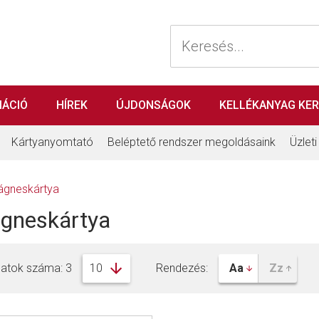
MÁCIÓ
HÍREK
ÚJDONSÁGOK
KELLÉKANYAG KE
Kártyanyomtató
Beléptető rendszer megoldásaink
Üzlet
gneskártya
gneskártya
latok száma: 3
Rendezés: