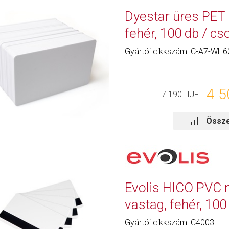
Dyestar üres PET 
fehér, 100 db / c
Gyártói cikkszám: C-A7-WH6
4 5
7 190 HUF
Össze
Evolis HICO PVC
vastag, fehér, 10
Gyártói cikkszám: C4003