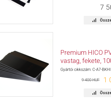
7 5
Össze
Premium HICO PV
vastag, fekete, 1
Gyártói cikkszám: C-A7-BKHI
1 
9 400 HUF
Össze