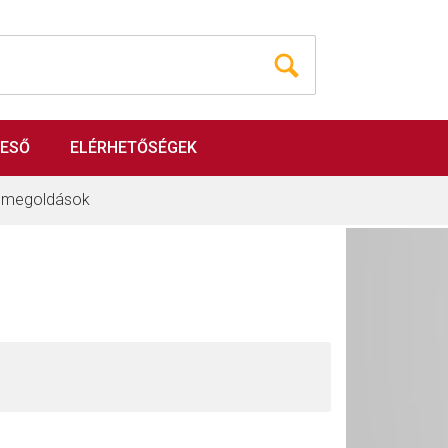
RESŐ
ELÉRHETŐSÉGEK
i megoldások