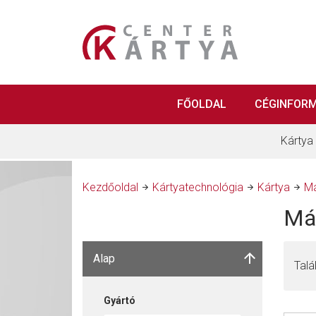
FŐOLDAL
CÉGINFOR
Kártya
Kezdőoldal
Kártyatechnológia
Kártya
Má
Má
Alap
Talá
Gyártó