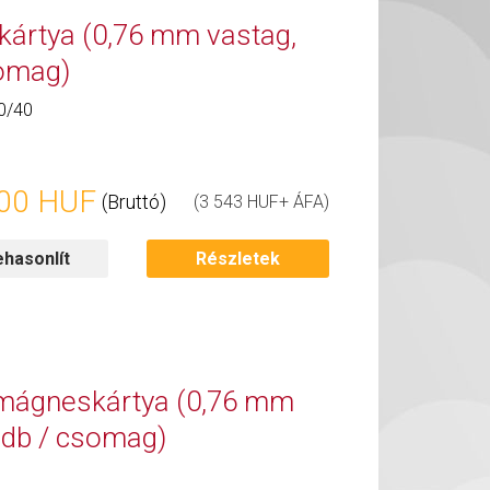
kártya (0,76 mm vastag,
somag)
0/40
00 HUF
(Bruttó)
(3 543 HUF+ ÁFA)
hasonlít
Részletek
 mágneskártya (0,76 mm
0 db / csomag)