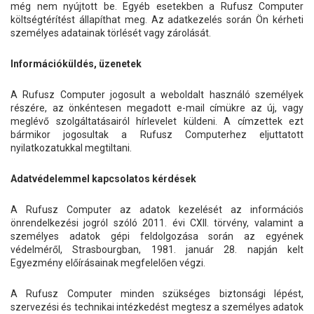
még nem nyújtott be. Egyéb esetekben a Rufusz Computer
költségtérítést állapíthat meg. Az adatkezelés során Ön kérheti
személyes adatainak törlését vagy zárolását.
Információküldés, üzenetek
A Rufusz Computer jogosult a weboldalt használó személyek
részére, az önkéntesen megadott e-mail címükre az új, vagy
meglévő szolgáltatásairól hírlevelet küldeni. A címzettek ezt
bármikor jogosultak a Rufusz Computerhez eljuttatott
nyilatkozatukkal megtiltani.
Adatvédelemmel kapcsolatos kérdések
A Rufusz Computer az adatok kezelését az információs
önrendelkezési jogról szóló 2011. évi CXII. törvény, valamint a
személyes adatok gépi feldolgozása során az egyének
védelméről, Strasbourgban, 1981. január 28. napján kelt
Egyezmény előírásainak megfelelően végzi.
A Rufusz Computer minden szükséges biztonsági lépést,
szervezési és technikai intézkedést megtesz a személyes adatok