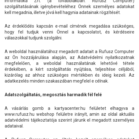
Informatika Zrt. (a továbbiakban: Rufusz Computer)
szolgáltatásának igénybevételéhez Önnek személyes adatokat
kell megadnia, illetve jóvá kell hagynia adatainak rögzítését.
Az érdeklődés kapcsán e-mail címének megadása szükséges,
hogy fel tudjuk venni Önnel a kapcsolatot, és kérdéseire
válaszokkal tudjunk szolgálni.
A weboldal használatához megadott adatait a Rufusz Computer
az Ön hozzájárulása alapján, az Adatvédelmi nyilatkozatnak
megfelelően, a weboldal használatának lehetővé tétele
érdekében, a kért szolgáltatás nyújtása, teljesítése céljából,
kizárólag az ahhoz szükséges mértékben és ideig kezeli. Az
adatkezelés minden szakaszában megfelel e célnak.
Adatszolgáltatás, megosztás harmadik fél felé
A vásárlás gomb a kartyacenter.hu felületet elhagyva a
www.rufusz.hu webshop felületre irányít, amin az oldal aktuális
adatvédelmi tájékoztatója szerint járunk el megadott személyes
adataival.