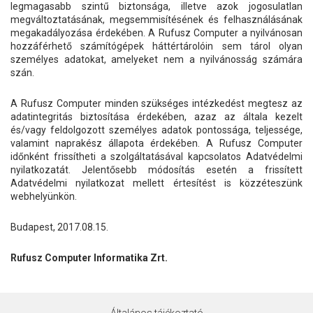
legmagasabb szintű biztonsága, illetve azok jogosulatlan
megváltoztatásának, megsemmisítésének és felhasználásának
megakadályozása érdekében. A Rufusz Computer a nyilvánosan
hozzáférhető számítógépek háttértárolóin sem tárol olyan
személyes adatokat, amelyeket nem a nyilvánosság számára
szán.
A Rufusz Computer minden szükséges intézkedést megtesz az
adatintegritás biztosítása érdekében, azaz az általa kezelt
és/vagy feldolgozott személyes adatok pontossága, teljessége,
valamint naprakész állapota érdekében. A Rufusz Computer
időnként frissítheti a szolgáltatásával kapcsolatos Adatvédelmi
nyilatkozatát. Jelentősebb módosítás esetén a frissített
Adatvédelmi nyilatkozat mellett értesítést is közzéteszünk
webhelyünkön.
Budapest, 2017.08.15.
Rufusz Computer Informatika Zrt.