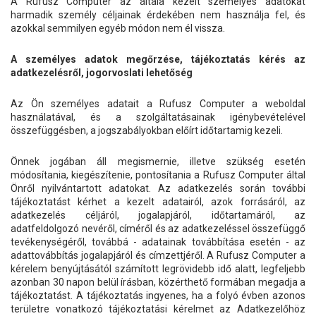
A Rufusz Computer az általa kezelt személyes adatokat
harmadik személy céljainak érdekében nem használja fel, és
azokkal semmilyen egyéb módon nem él vissza.
A személyes adatok megőrzése, tájékoztatás kérés az
adatkezelésről, jogorvoslati lehetőség
Az Ön személyes adatait a Rufusz Computer a weboldal
használatával, és a szolgáltatásainak igénybevételével
összefüggésben, a jogszabályokban előírt időtartamig kezeli.
Önnek jogában áll megismernie, illetve szükség esetén
módosítania, kiegészítenie, pontosítania a Rufusz Computer által
Önről nyilvántartott adatokat. Az adatkezelés során további
tájékoztatást kérhet a kezelt adatairól, azok forrásáról, az
adatkezelés céljáról, jogalapjáról, időtartamáról, az
adatfeldolgozó nevéről, címéről és az adatkezeléssel összefüggő
tevékenységéről, továbbá - adatainak továbbítása esetén - az
adattovábbítás jogalapjáról és címzettjéről. A Rufusz Computer a
kérelem benyújtásától számított legrövidebb idő alatt, legfeljebb
azonban 30 napon belül írásban, közérthető formában megadja a
tájékoztatást. A tájékoztatás ingyenes, ha a folyó évben azonos
területre vonatkozó tájékoztatási kérelmet az Adatkezelőhöz