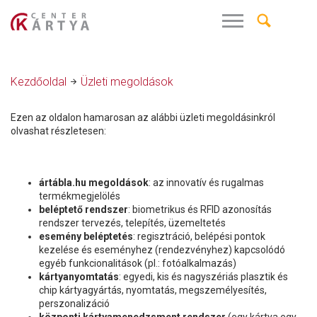
Kezdőoldal
Üzleti megoldások
Ezen az oldalon hamarosan az alábbi üzleti megoldásinkról
olvashat részletesen:
ártábla.hu megoldások
: az innovatív és rugalmas
termékmegjelölés
beléptető rendszer
: biometrikus és RFID azonosítás
rendszer tervezés, telepítés, üzemeltetés
esemény beléptetés
: regisztráció, belépési pontok
kezelése és eseményhez (rendezvényhez) kapcsolódó
egyéb funkcionalitások (pl.: fotóalkalmazás)
kártyanyomtatás
: egyedi, kis és nagyszériás plasztik és
chip kártyagyártás, nyomtatás, megszemélyesítés,
perszonalizáció