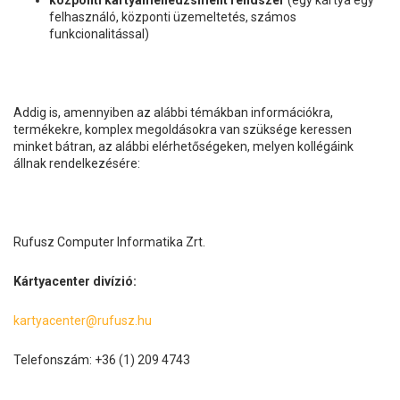
központi kártyamenedzsment rendszer
(egy kártya egy
felhasználó, központi üzemeltetés, számos
funkcionalitással)
Addig is, amennyiben az alábbi témákban információkra,
termékekre, komplex megoldásokra van szüksége keressen
minket bátran, az alábbi elérhetőségeken, melyen kollégáink
állnak rendelkezésére:
Rufusz Computer Informatika Zrt.
Kártyacenter divízió:
kartyacenter@rufusz.hu
Telefonszám: +36 (1) 209 4743