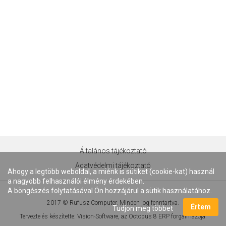
Általános tájékoztató
Adatvédelmi tájékoztató
Ahogy a legtöbb weboldal, a miénk is sütiket (cookie-kat) használ
a nagyobb felhasználói élmény érdekében.
A böngészés folytatásával Ön hozzájárul a sütik használatához.
2017 © Rufusz Computer. Minden jog fenntartva.
Értem
Tudjon meg többet
Tervezte és készítette:
Vision-Software
, az
Octopus 8 ERP
forgalmazója.