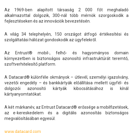
Az 1969-ben alapított társaság 2 000 főt meghaladó
alkalmazottal dolgozik, 300-nál több mérnök szorgoskodik a
fejlesztéseken és az innovációk bevezetésén.
A világ 34 telephelyén, 150 országot átfogó értékesítési és
szolgáltatási hálózat gondoskodik az ügyfelekről.
Az Entrust® mobil-, felhő- és hagyományos domain
környezetben is biztonságos azonosító infrastruktúrát teremtő,
szoftverhitelesítő platform.
A Datacard® különféle okmányok – útlevél, személyi igazolvány,
vezetői engedély – és bankkártyák előállítása mellett ügyfél- és
dolgozói azonosító kártyák kibocsátásához is kínál
kártyanyomtatókat.
A két márkanév, az Entrust Datacard® erőssége a mobilfizetések,
az e-kereskedelem és a digitális azonosítás biztonságos
megvalósításában egyesül.
www.datacard.com