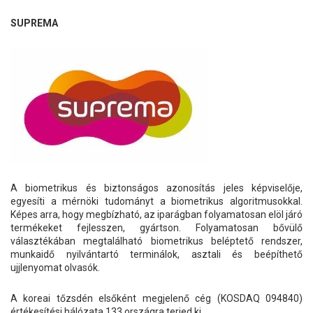
SUPREMA
A biometrikus és biztonságos azonosítás jeles képviselője,
egyesíti a mérnöki tudományt a biometrikus algoritmusokkal.
Képes arra, hogy megbízható, az iparágban folyamatosan elöl járó
termékeket fejlesszen, gyártson. Folyamatosan bővülő
választékában megtalálható biometrikus beléptető rendszer,
munkaidő nyilvántartó terminálok, asztali és beépíthető
ujjlenyomat olvasók.
A koreai tőzsdén elsőként megjelenő cég (KOSDAQ 094840)
értékesítési hálózata 133 országra terjed ki.