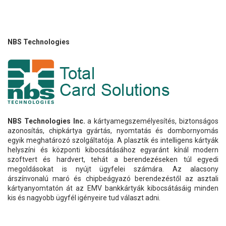
NBS Technologies
NBS Technologies Inc.
a kártyamegszemélyesítés, biztonságos
azonosítás, chipkártya gyártás, nyomtatás és dombornyomás
egyik meghatározó szolgáltatója. A plasztik és intelligens kártyák
helyszíni és központi kibocsátásához egyaránt kínál modern
szoftvert és hardvert, tehát a berendezéseken túl egyedi
megoldásokat is nyújt ügyfelei számára. Az alacsony
árszínvonalú maró és chipbeágyazó berendezéstől az asztali
kártyanyomtatón át az EMV bankkártyák kibocsátásáig minden
kis és nagyobb ügyfél igényeire tud választ adni.