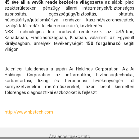
45 éve áll a vevők rendelkezésére világszerte
az alábbi piaci
szakterületeken: pénzügy, állami intézmények/biztonságos
azonosítás, egészségügy/biztosítás, oktatás,
hűségkártya/jutalomkártya rendszer, kaszinó/szerencsejáték,
szolgáltató irodák, telekommunikáció, közlekedés.
NBS Technologies Inc. irodával rendelkezik az USÁ-ban,
Kanadában, Franciaországban, Kínában, valamint az Egyesült
Királyságban, amelyek tevékenységét
150 forgalmazó
segíti
világon.
Jelenlegi tulajdonosa a japán Ai Holdings Corporation. Az Ai
Holdings Corporation az informatikai, biztonságtechnikai,
karbantartási, lízing és bérbeadási tevékenységén túl
környezetvédelmi mérőműszereket, azon belül kiemelten
földrengés diagnosztikai eszközöket is fejleszt.
http://www.nbstech.com
Általános tájékoztató