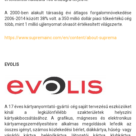
A 2000-ben alakult társaság évi átlagos forgalomnövekedése
2006-2014 között 38% volt. a 350 millió dollár piaci tőkeértékű cég
több, mint 1 millió ujjlenyomat olvasót értékesített világszerte.
https://www.supremainc.com/en/content/about-suprema
EVOLIS
A 17 éves kártyanyomtató-gyártó cég saját tervezésű eszközöket
kínál a legkülönfélébb szakterületek helyszíni
kártyakibocsátásához. A grafikus, mágneses és elektronikus
kártyamegszemélyesítésre alkalmas megoldások lefedik az
összes igényt, számos közlekedési bérlet, diákkártya, hűség- vagy
vásárlói kártya, belépőkártya, látogatói kártya, klubkártya,