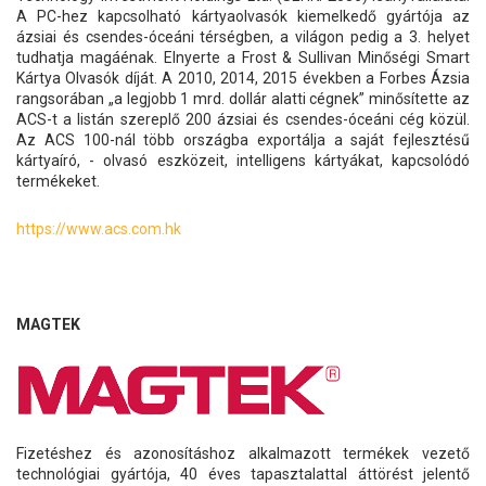
A PC-hez kapcsolható kártyaolvasók kiemelkedő gyártója az
ázsiai és csendes-óceáni térségben, a világon pedig a 3. helyet
tudhatja magáénak. Elnyerte a Frost & Sullivan Minőségi Smart
Kártya Olvasók díját. A 2010, 2014, 2015 években a Forbes Ázsia
rangsorában „a legjobb 1 mrd. dollár alatti cégnek” minősítette az
ACS-t a listán szereplő 200 ázsiai és csendes-óceáni cég közül.
Az ACS 100-nál több országba exportálja a saját fejlesztésű
kártyaíró, - olvasó eszközeit, intelligens kártyákat, kapcsolódó
termékeket.
https://www.acs.com.hk
MAGTEK
Fizetéshez és azonosításhoz alkalmazott termékek vezető
technológiai gyártója, 40 éves tapasztalattal áttörést jelentő