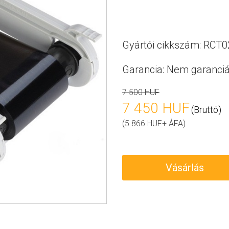
Gyártói cikkszám: RCT
Garancia:
Nem garanciá
7 500 HUF
7 450 HUF
(Bruttó)
(5 866 HUF+ ÁFA)
Vásárlás