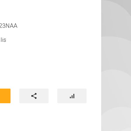
023NAA
lis