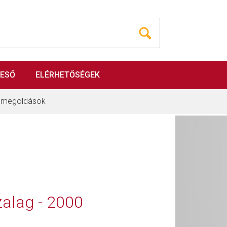
RESŐ
ELÉRHETŐSÉGEK
i megoldások
zalag - 2000