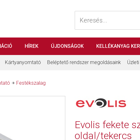
MÁCIÓ
HÍREK
ÚJDONSÁGOK
KELLÉKANYAG KE
Kártyanyomtató
Beléptető rendszer megoldásaink
Üzlet
tató
Festékszalag
Evolis fekete s
oldal/tekercs