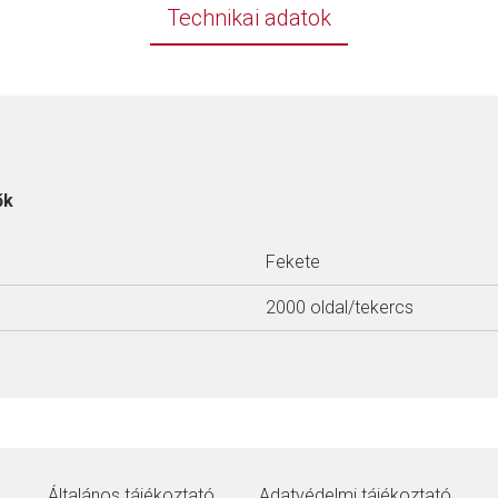
Technikai adatok
ők
Fekete
2000 oldal/tekercs
Általános tájékoztató
Adatvédelmi tájékoztató