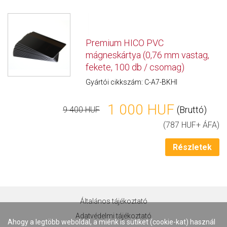
Premium HICO PVC
mágneskártya (0,76 mm vastag,
fekete, 100 db / csomag)
Gyártói cikkszám: C-A7-BKHI
1 000 HUF
(Bruttó)
9 400 HUF
(787 HUF+ ÁFA)
Részletek
Általános tájékoztató
Adatvédelmi tájékoztató
Ahogy a legtöbb weboldal, a miénk is sütiket (cookie-kat) használ