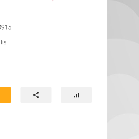
0915
lis
)