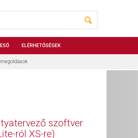
RESŐ
ELÉRHETŐSÉGEK
i megoldások
tyatervező szoftver
te-ról XS-re)