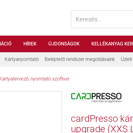
MÁCIÓ
HÍREK
ÚJDONSÁGOK
KELLÉKANYAG KE
Kártyanyomtató
Beléptető rendszer megoldásaink
Üzlet
Kártyatervező, nyomtató szoftver
cardPresso kár
upgrade (XXS Li