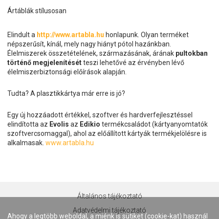
Ártáblák stílusosan
Elindult a
http://www.artabla.hu
honlapunk. Olyan terméket
népszerűsít, kínál, mely nagy hiányt pótol hazánkban.
Élelmiszerek összetételének, származásának, árának
pultokban
történő megjelenítését
teszi lehetővé az érvényben lévő
élelmiszerbiztonsági előírások alapján.
Tudta? A plasztikkártya már erre is jó?
Egy új hozzáadott értékkel, szoftver és hardverfejlesztéssel
elindította az
Evolis
az
Edikio
termékcsaládot (kártyanyomtatók
szoftvercsomaggal), ahol az előállított kártyák termékjelölésre is
alkalmasak.
www.artabla.hu
Általános tájékoztató
Adatvédelmi tájékoztató
Ahogy a legtöbb weboldal, a miénk is sütiket (cookie-kat) használ